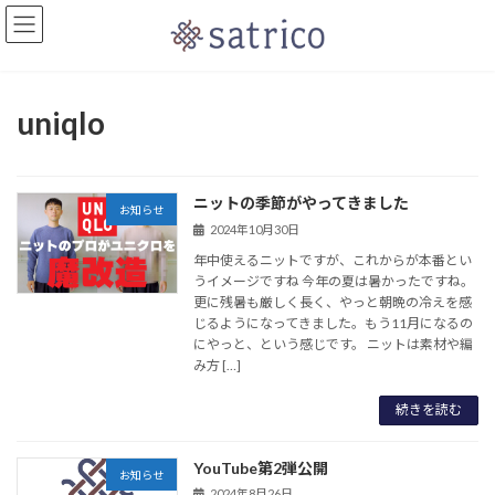
コ
ナ
ン
ビ
テ
ゲ
ン
ー
ツ
シ
uniqlo
へ
ョ
ス
ン
キ
に
ッ
移
ニットの季節がやってきました
プ
動
お知らせ
2024年10月30日
年中使えるニットですが、これからが本番とい
うイメージですね 今年の夏は暑かったですね。
更に残暑も厳しく長く、やっと朝晩の冷えを感
じるようになってきました。もう11月になるの
にやっと、という感じです。 ニットは素材や編
み方 […]
続きを読む
YouTube第2弾公開
お知らせ
2024年8月26日